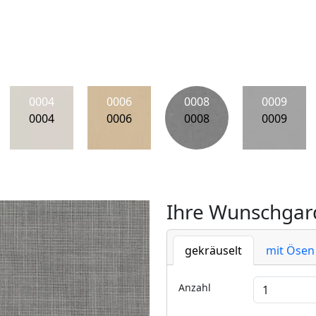
0004
0006
0008
0009
0004
0006
0008
0009
Ihre Wunschgard
gekräuselt
mit Ösen
Anzahl