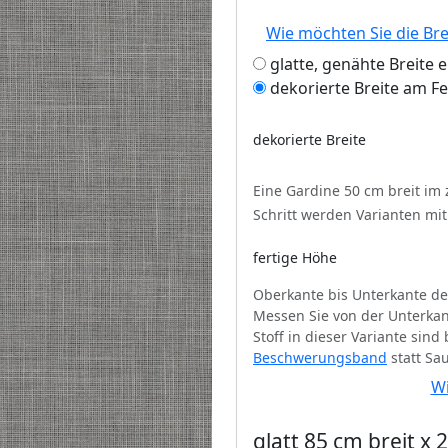
Wie möchten Sie die Br
glatte, genähte Breite 
dekorierte Breite am F
dekorierte Breite
Eine Gardine 50 cm breit im
Schritt werden Varianten mi
fertige Höhe
Oberkante bis Unterkante de
Messen Sie von der Unterkan
Stoff in dieser Variante sin
Beschwerungsband
statt Sa
Wi
glatt 85 cm breit x