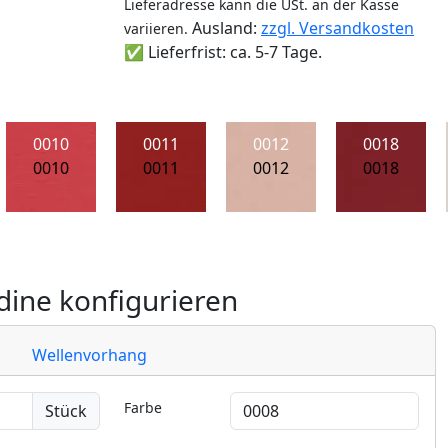
Lieferadresse kann die USt. an der Kasse
Ausland:
zzgl. Versandkosten
variieren.
✅ Lieferfrist: ca. 5-7 Tage.
0010
0011
0012
0018
0010
0011
0012
0018
ine konfigurieren
Wellenvorhang
Farbe
Stück