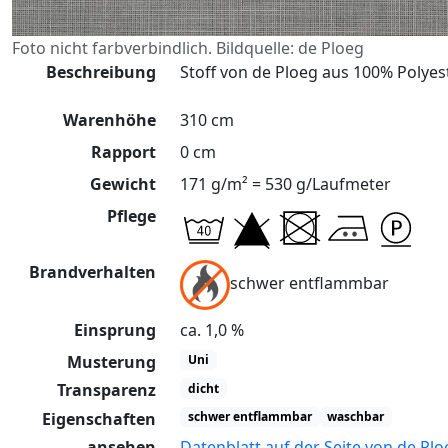
Foto nicht farbverbindlich. Bildquelle: de Ploeg
Beschreibung
Stoff von de Ploeg aus 100% Polyest
Warenhöhe
310 cm
Rapport
0 cm
Gewicht
171 g/m² = 530 g/Laufmeter
Pflege
Brandverhalten
schwer entflammbar
Einsprung
ca. 1,0 %
Musterung
Uni
Transparenz
dicht
Eigenschaften
schwer entflammbar
waschbar
ansehen
Datenblatt auf der Seite von de Plo