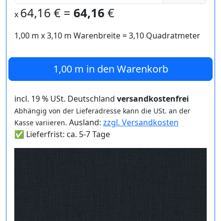
64,16
€ =
64,16
€
x
1,00 m
x
3,10
m Warenbreite =
3,10
Quadratmeter
1,00 m
in den Warenkorb
incl. 19 % USt. Deutschland
versandkostenfrei
Abhängig von der Lieferadresse kann die USt. an der
Ausland:
zzgl. Versandkosten
Kasse variieren.
✅ Lieferfrist: ca. 5-7 Tage