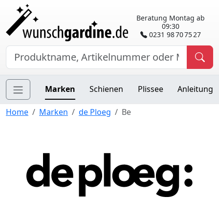
Beratung Montag ab
09:30
0231 98 70 75 27
Marken
Schienen
Plissee
Anleitung
Home
Marken
de Ploeg
Be