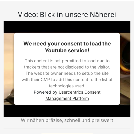
Video: Blick in unsere Näherei
We need your consent to load the
Youtube service!
This content is not permitted to load due to
trackers that are not disclosed to the visitor.
The website owner needs to setup the site
with their CMP to add this content to the list of
technologies used.
Powered by
Usercentrics Consent
Management Platform
Wir nähen präzise, schnell und preiswert