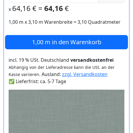
64,16
€ =
64,16
€
x
1,00 m
x
3,10
m Warenbreite =
3,10
Quadratmeter
1,00 m
in den Warenkorb
incl. 19 % USt. Deutschland
versandkostenfrei
Abhängig von der Lieferadresse kann die USt. an der
Ausland:
zzgl. Versandkosten
Kasse variieren.
✅ Lieferfrist: ca. 5-7 Tage