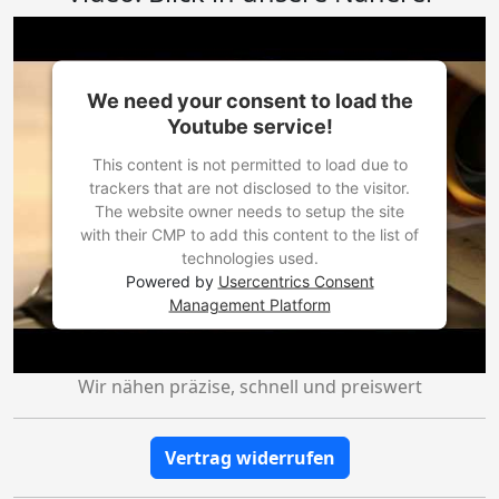
We need your consent to load the
Youtube service!
This content is not permitted to load due to
trackers that are not disclosed to the visitor.
The website owner needs to setup the site
with their CMP to add this content to the list of
technologies used.
Powered by
Usercentrics Consent
Management Platform
Wir nähen präzise, schnell und preiswert
Vertrag widerrufen