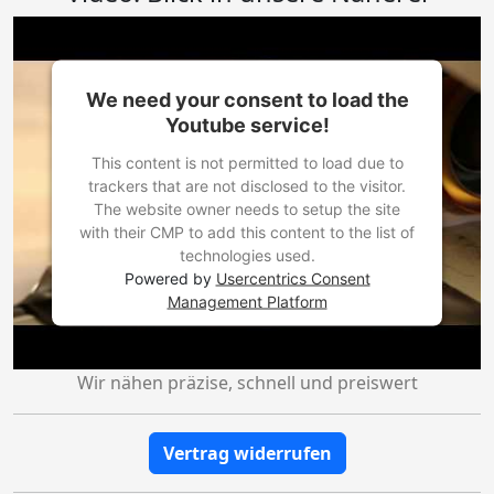
We need your consent to load the
Youtube service!
This content is not permitted to load due to
trackers that are not disclosed to the visitor.
The website owner needs to setup the site
with their CMP to add this content to the list of
technologies used.
Powered by
Usercentrics Consent
Management Platform
Wir nähen präzise, schnell und preiswert
Vertrag widerrufen