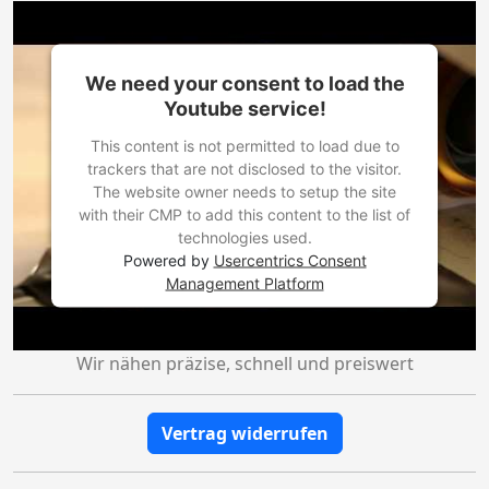
We need your consent to load the
Youtube service!
This content is not permitted to load due to
trackers that are not disclosed to the visitor.
The website owner needs to setup the site
with their CMP to add this content to the list of
technologies used.
Powered by
Usercentrics Consent
Management Platform
Wir nähen präzise, schnell und preiswert
Vertrag widerrufen