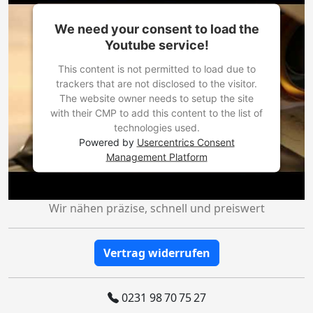
We need your consent to load the
Youtube service!
This content is not permitted to load due to
trackers that are not disclosed to the visitor.
The website owner needs to setup the site
with their CMP to add this content to the list of
technologies used.
Powered by
Usercentrics Consent
Management Platform
Wir nähen präzise, schnell und preiswert
Vertrag widerrufen
0231 98 70 75 27