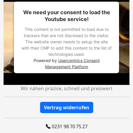
We need your consent to load the
Youtube service!
This content is not permitted to load due to
trackers that are not disclosed to the visitor.
The website owner needs to setup the site
with their CMP to add this content to the list of
technologies used.
Powered by
Usercentrics Consent
Management Platform
Wir nähen präzise, schnell und preiswert
Vertrag widerrufen
0231 98 70 75 27