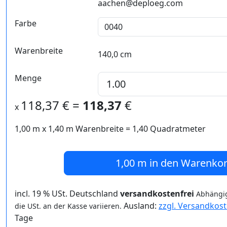
aachen@deploeg.com
Farbe
Warenbreite
140,0 cm
Menge
118,37
€ =
118,37
€
x
1,00 m
x
1,40
m Warenbreite =
1,40
Quadratmeter
1,00 m
in den Warenko
incl. 19 % USt. Deutschland
versandkostenfrei
Abhängig
Ausland:
zzgl. Versandkos
die USt. an der Kasse variieren.
Tage