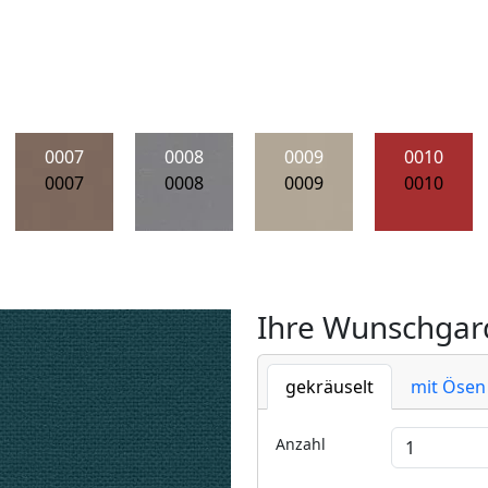
0007
0008
0009
0010
0007
0008
0009
0010
Ihre Wunschgard
gekräuselt
mit Ösen
Anzahl