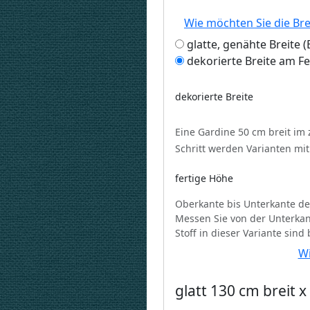
Wie möchten Sie die Br
glatte, genähte Breite
dekorierte Breite am F
dekorierte Breite
Eine Gardine 50 cm breit im
Schritt werden Varianten mi
fertige Höhe
Oberkante bis Unterkante de
Messen Sie von der Unterkan
Stoff in dieser Variante sind
Wi
glatt 130 cm breit 