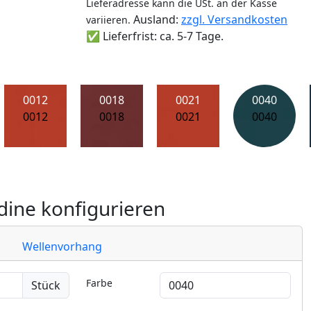
Lieferadresse kann die USt. an der Kasse
Ausland:
zzgl. Versandkosten
variieren.
✅ Lieferfrist: ca. 5-7 Tage.
0012
0018
0021
0040
0012
0018
0021
0040
ine konfigurieren
Wellenvorhang
Farbe
Stück