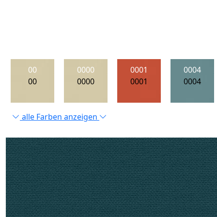
00
0000
0001
0004
00
0000
0001
0004
alle Farben anzeigen