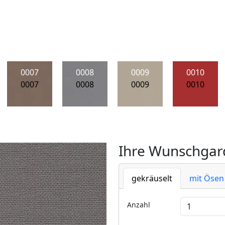
0007
0008
0009
0010
0007
0008
0009
0010
Ihre Wunschgard
gekräuselt
mit Ösen
Anzahl