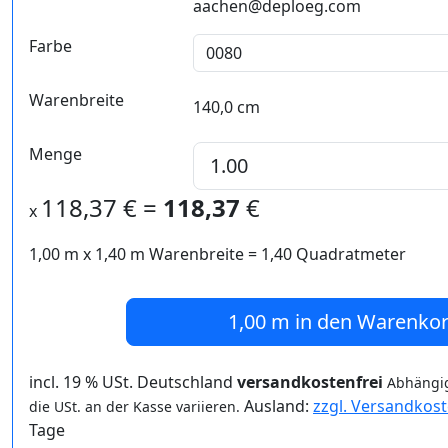
aachen@deploeg.com
Farbe
Warenbreite
140,0 cm
Menge
118,37
€ =
118,37
€
x
1,00 m
x
1,40
m Warenbreite =
1,40
Quadratmeter
1,00 m
in den Warenko
incl. 19 % USt. Deutschland
versandkostenfrei
Abhängig
Ausland:
zzgl. Versandkos
die USt. an der Kasse variieren.
Tage