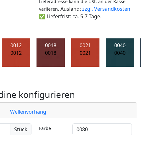
Lieferadresse kann die USt. an der Kasse
Ausland:
zzgl. Versandkosten
variieren.
✅ Lieferfrist: ca. 5-7 Tage.
0012
0018
0021
0040
0012
0018
0021
0040
ine konfigurieren
Wellenvorhang
Farbe
Stück