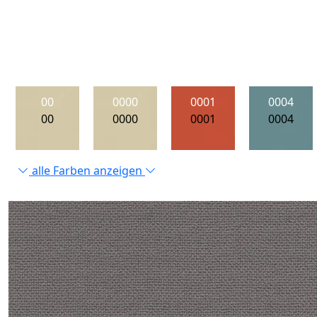
00
0000
0001
0004
00
0000
0001
0004
alle Farben anzeigen