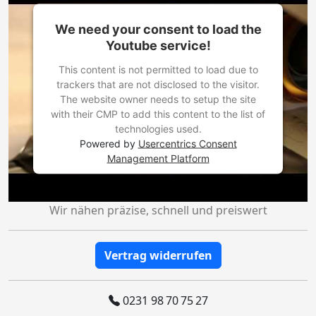
We need your consent to load the
Youtube service!
This content is not permitted to load due to
trackers that are not disclosed to the visitor.
The website owner needs to setup the site
with their CMP to add this content to the list of
technologies used.
Powered by
Usercentrics Consent
Management Platform
Wir nähen präzise, schnell und preiswert
Vertrag widerrufen
0231 98 70 75 27