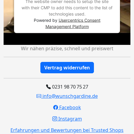
The website owner needs to setup the site
with their CMP to add this content to the list of
technologies used.
Powered by
Usercentrics Consent
Management Platform
Wir nähen präzise, schnell und preiswert
Vertrag widerrufen
0231 98 70 75 27
info@wunschgardine.de
Facebook
Instagram
Erfahrungen und Bewertungen bei Trusted Shops