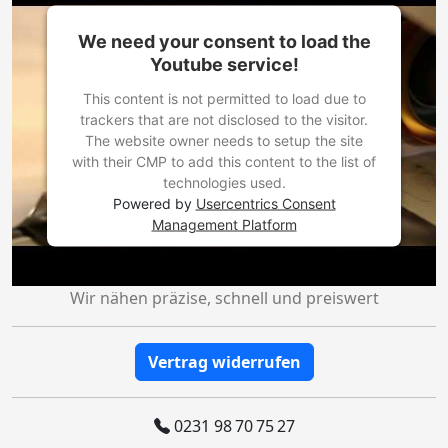
We need your consent to load the
Youtube service!
This content is not permitted to load due to
trackers that are not disclosed to the visitor.
The website owner needs to setup the site
with their CMP to add this content to the list of
technologies used.
Powered by
Usercentrics Consent
Management Platform
Wir nähen präzise, schnell und preiswert
Vertrag widerrufen
0231 98 70 75 27