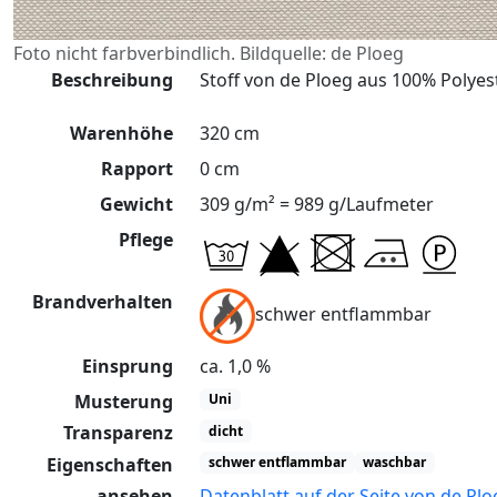
Foto nicht farbverbindlich. Bildquelle: de Ploeg
Beschreibung
Stoff von de Ploeg aus 100% Polyes
Warenhöhe
320 cm
Rapport
0 cm
Gewicht
309 g/m² = 989 g/Laufmeter
Pflege
Brandverhalten
schwer entflammbar
Einsprung
ca. 1,0 %
Musterung
Uni
Transparenz
dicht
Eigenschaften
schwer entflammbar
waschbar
ansehen
Datenblatt auf der Seite von de Plo