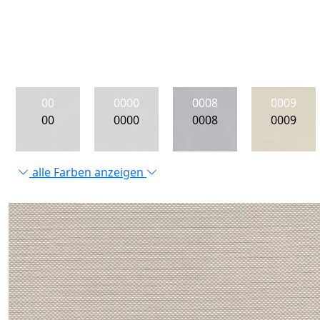
00
0000
0008
0009
00
0000
0008
0009
alle Farben anzeigen