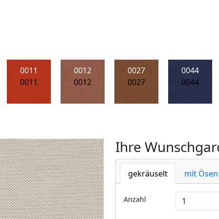
0011
0012
0027
0044
0011
0012
0027
0044
Ihre Wunschgard
gekräuselt
mit Ösen
Anzahl