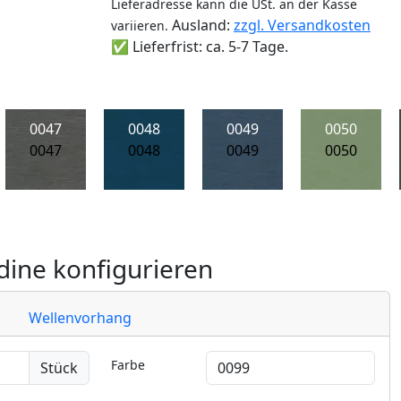
Lieferadresse kann die USt. an der Kasse
Ausland:
zzgl. Versandkosten
variieren.
✅ Lieferfrist: ca. 5-7 Tage.
0047
0048
0049
0050
0047
0048
0049
0050
ine konfigurieren
Wellenvorhang
Farbe
Stück