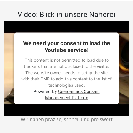
Video: Blick in unsere Näherei
We need your consent to load the
Youtube service!
This content is not permitted to load due to
trackers that are not disclosed to the visitor.
The website owner needs to setup the site
with their CMP to add this content to the list of
technologies used.
Powered by
Usercentrics Consent
Management Platform
Wir nähen präzise, schnell und preiswert