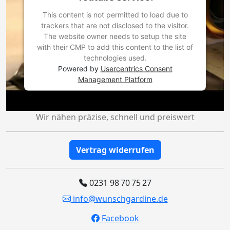
This content is not permitted to load due to
trackers that are not disclosed to the visitor.
The website owner needs to setup the site
with their CMP to add this content to the list of
technologies used.
Powered by
Usercentrics Consent
Management Platform
Wir nähen präzise, schnell und preiswert
Vertrag widerrufen
0231 98 70 75 27
info@wunschgardine.de
Facebook