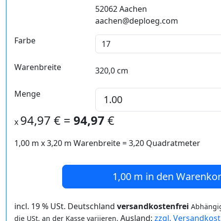
52062 Aachen
aachen@deploeg.com
Farbe
Warenbreite
320,0 cm
Menge
94,97
€ =
94,97
€
x
1,00 m
x
3,20
m Warenbreite =
3,20
Quadratmeter
1,00 m
in den Warenko
incl. 19 % USt. Deutschland
versandkostenfrei
Abhängig
Ausland:
zzgl. Versandkos
die USt. an der Kasse variieren.