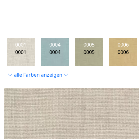
0001
0004
0005
0006
0001
0004
0005
0006
alle Farben anzeigen