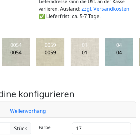
Lieferadresse kann die USt. an der Kasse
Ausland:
zzgl. Versandkosten
variieren.
✅ Lieferfrist: ca. 5-7 Tage.
0054
0059
01
04
0054
0059
01
04
ine konfigurieren
Wellenvorhang
Farbe
Stück