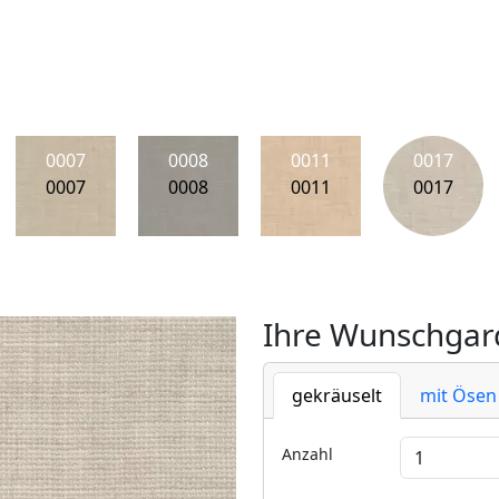
0007
0008
0011
0017
0007
0008
0011
0017
Ihre Wunschgard
gekräuselt
mit Ösen
Anzahl