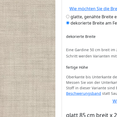
Wie möchten Sie die Br
glatte, genähte Breite 
dekorierte Breite am F
dekorierte Breite
Eine Gardine 50 cm breit im
Schritt werden Varianten mi
fertige Höhe
Oberkante bis Unterkante de
Messen Sie von der Unterkan
Stoff in dieser Variante sin
Beschwerungsband
statt Sa
Wi
glatt 85 cm breit x