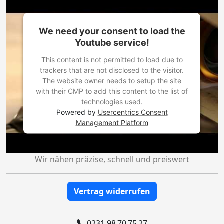
We need your consent to load the
Youtube service!
This content is not permitted to load due to
trackers that are not disclosed to the visitor.
The website owner needs to setup the site
with their CMP to add this content to the list of
technologies used.
Powered by
Usercentrics Consent
Management Platform
Wir nähen präzise, schnell und preiswert
Vertrag widerrufen
0231 98 70 75 27