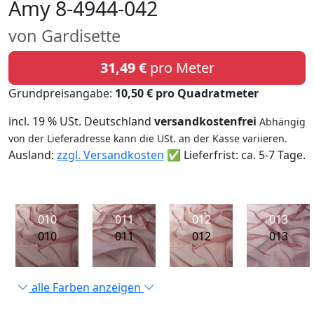
Amy 8-4944-042
von Gardisette
31,49 €
pro Meter
Grundpreisangabe:
10,50 € pro Quadratmeter
incl. 19 % USt. Deutschland
versandkostenfrei
Abhängig
von der Lieferadresse kann die USt. an der Kasse variieren.
Ausland:
zzgl. Versandkosten
✅ Lieferfrist: ca. 5-7 Tage.
010
011
012
013
010
011
012
013
alle Farben anzeigen