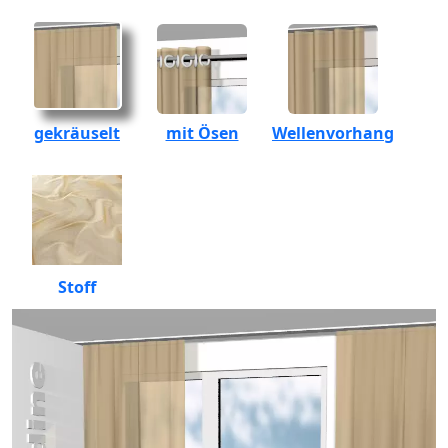
gekräuselt
mit Ösen
Wellenvorhang
Stoff