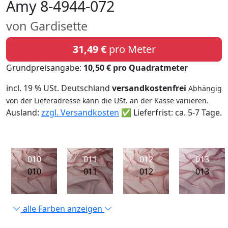
Amy 8-4944-072
von Gardisette
31,49 €
pro Meter
Grundpreisangabe:
10,50 € pro Quadratmeter
incl. 19 % USt. Deutschland
versandkostenfrei
Abhängig
von der Lieferadresse kann die USt. an der Kasse variieren.
Ausland:
zzgl. Versandkosten
✅ Lieferfrist: ca. 5-7 Tage.
010
011
012
013
010
011
012
013
alle Farben anzeigen