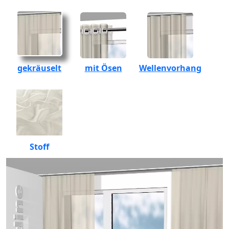
gekräuselt
mit Ösen
Wellenvorhang
Stoff