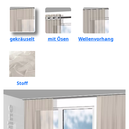
gekräuselt
mit Ösen
Wellenvorhang
Stoff