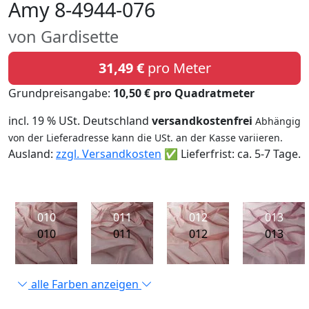
Amy 8-4944-076
von Gardisette
31,49 €
pro Meter
Grundpreisangabe:
10,50 € pro Quadratmeter
incl. 19 % USt. Deutschland
versandkostenfrei
Abhängig
von der Lieferadresse kann die USt. an der Kasse variieren.
Ausland:
zzgl. Versandkosten
✅ Lieferfrist: ca. 5-7 Tage.
010
011
012
013
010
011
012
013
alle Farben anzeigen