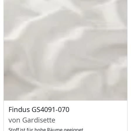
Findus GS4091-070
von Gardisette
Stoff ist für hohe Räume geeignet