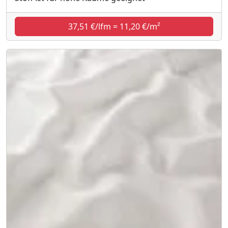
37,51 €/lfm = 11,20 €/m²