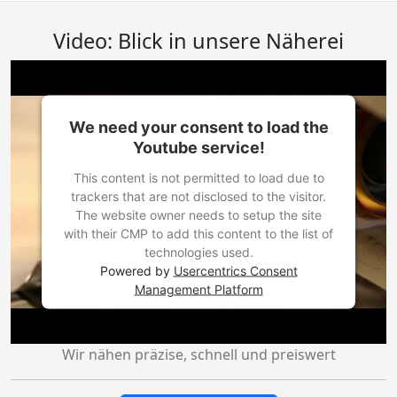
Video: Blick in unsere Näherei
We need your consent to load the
Youtube service!
This content is not permitted to load due to
trackers that are not disclosed to the visitor.
The website owner needs to setup the site
with their CMP to add this content to the list of
technologies used.
Powered by
Usercentrics Consent
Management Platform
Wir nähen präzise, schnell und preiswert