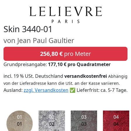
Skin 3440-01
von Jean Paul Gaultier
256,80 €
pro Meter
Grundpreisangabe:
177,10 € pro Quadratmeter
incl. 19 % USt. Deutschland
versandkostenfrei
Abhängig
von der Lieferadresse kann die USt. an der Kasse variieren.
Ausland:
zzgl. Versandkosten
✅ Lieferfrist: ca. 5-7 Tage.
01
02
03
04
01
02
03
04