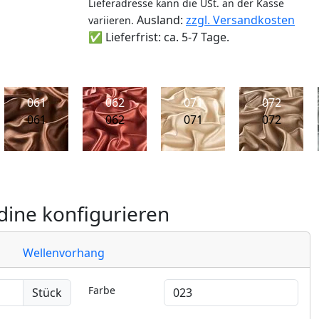
Lieferadresse kann die USt. an der Kasse
Ausland:
zzgl. Versandkosten
variieren.
✅ Lieferfrist: ca. 5-7 Tage.
061
062
071
072
061
062
071
072
ine konfigurieren
Wellenvorhang
Farbe
Stück