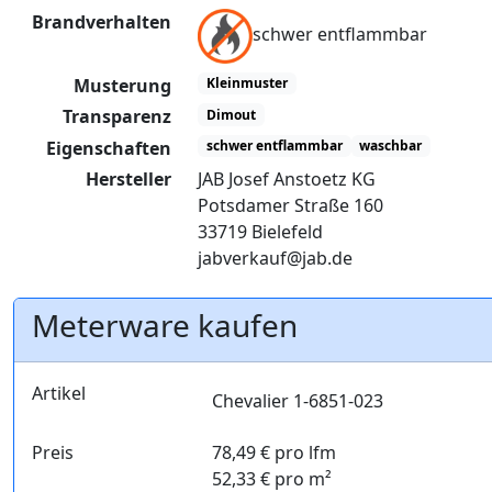
Brandverhalten
schwer entflammbar
Musterung
Kleinmuster
Transparenz
Dimout
Eigenschaften
schwer entflammbar
waschbar
Hersteller
JAB Josef Anstoetz KG
Potsdamer Straße 160
33719 Bielefeld
jabverkauf@jab.de
Meterware kaufen
Artikel
Chevalier 1-6851-023
Preis
78,49 € pro lfm
52,33 € pro m²