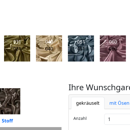
031
040
051
060
031
040
051
060
Ihre Wunschgard
gekräuselt
mit Ösen
Anzahl
Stoff