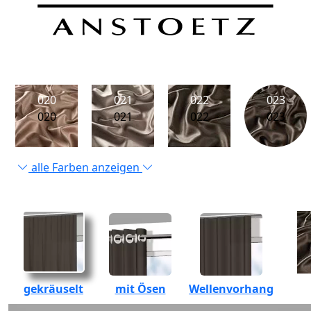
020
021
022
023
020
021
022
023
alle Farben anzeigen
gekräuselt
mit Ösen
Wellenvorhang