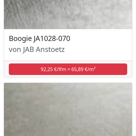
Boogie JA1028-070
von JAB Anstoetz
92,25 €/lfm = 65,89 €/m²