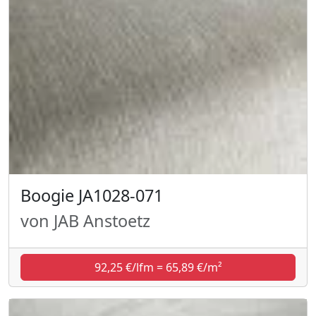
Boogie JA1028-071
von JAB Anstoetz
92,25 €/lfm = 65,89 €/m²