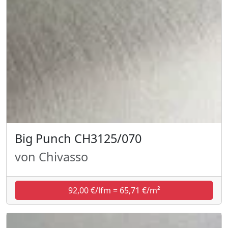
Big Punch CH3125/070
von Chivasso
92,00 €/lfm = 65,71 €/m²