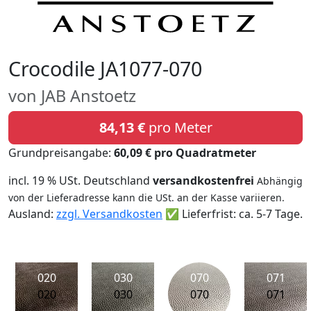
Crocodile JA1077-070
von JAB Anstoetz
84,13 €
pro Meter
Grundpreisangabe:
60,09 € pro Quadratmeter
incl. 19 % USt. Deutschland
versandkostenfrei
Abhängig
von der Lieferadresse kann die USt. an der Kasse variieren.
Ausland:
zzgl. Versandkosten
✅ Lieferfrist: ca. 5-7 Tage.
020
030
070
071
020
030
070
071