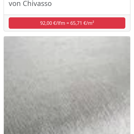
von Chivasso
92,00 €/lfm = 65,71 €/m²