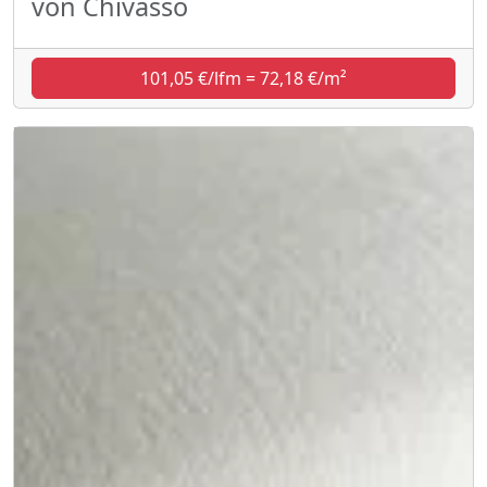
von Chivasso
101,05 €/lfm = 72,18 €/m²