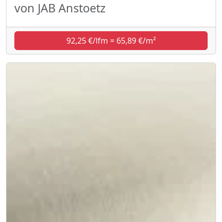
von JAB Anstoetz
92,25 €/lfm = 65,89 €/m²