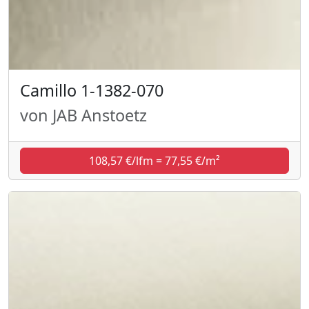
Camillo 1-1382-070
von JAB Anstoetz
108,57 €/lfm = 77,55 €/m²