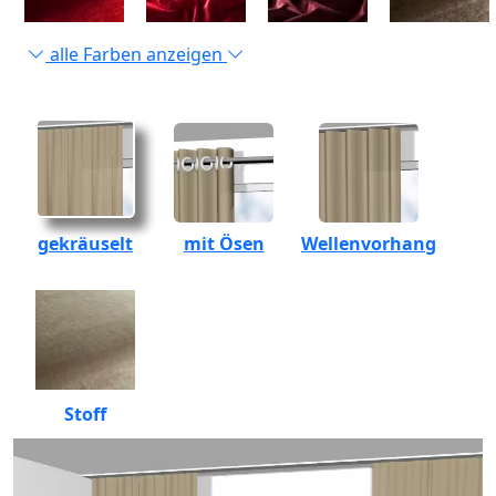
alle Farben anzeigen
gekräuselt
mit Ösen
Wellenvorhang
Stoff