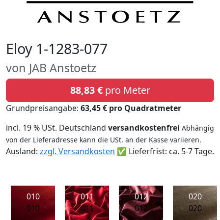
Eloy 1-1283-077
von JAB Anstoetz
88,83 €
pro Meter
Grundpreisangabe:
63,45 € pro Quadratmeter
incl. 19 % USt. Deutschland
versandkostenfrei
Abhängig
von der Lieferadresse kann die USt. an der Kasse variieren.
Ausland:
zzgl. Versandkosten
✅ Lieferfrist: ca. 5-7 Tage.
010
011
012
020
010
011
012
020