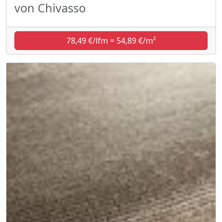
von Chivasso
78,49 €/lfm = 54,89 €/m²