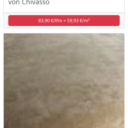
von Chivasso
83,90 €/lfm = 59,93 €/m²