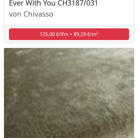
Ever With You CH3187/031
von Chivasso
125,00 €/lfm = 89,29 €/m²