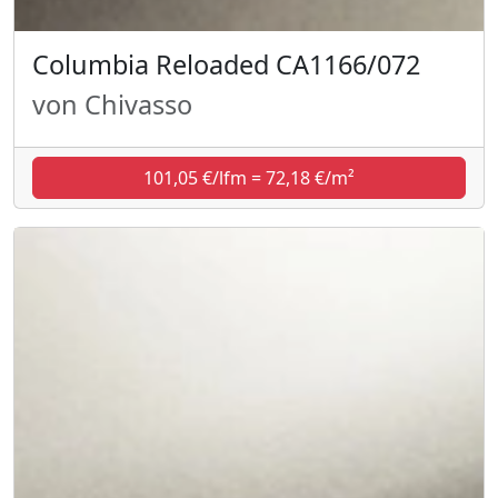
Columbia Reloaded CA1166/072
von Chivasso
101,05 €/lfm = 72,18 €/m²