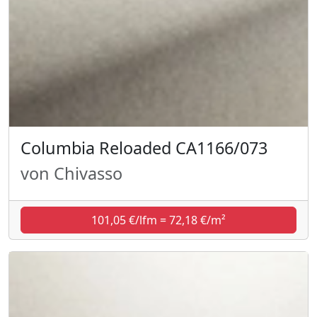
Columbia Reloaded CA1166/073
von Chivasso
101,05 €/lfm = 72,18 €/m²