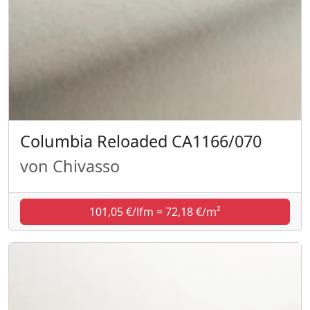
Columbia Reloaded CA1166/070
von Chivasso
101,05 €/lfm = 72,18 €/m²