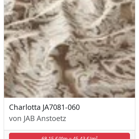
Charlotta JA7081-060
von JAB Anstoetz
68,15 €/lfm = 45,43 €/m²