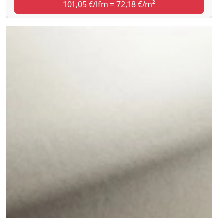
101,05 €/lfm = 72,18 €/m²