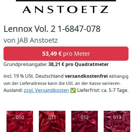
Lennox Vol. 2 1-6847-078
von JAB Anstoetz
53,49 €
pro Meter
Grundpreisangabe:
38,21 € pro Quadratmeter
incl. 19 % USt. Deutschland
versandkostenfrei
Abhängig
von der Lieferadresse kann die USt. an der Kasse variieren.
Ausland:
zzgl. Versandkosten
✅ Lieferfrist: ca. 5-7 Tage.
010
011
012
013
010
011
012
013