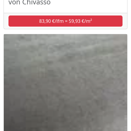
von Chivasso
83,90 €/lfm = 59,93 €/m²