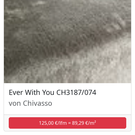
Ever With You CH3187/074
von Chivasso
125,00 €/lfm = 89,29 €/m²