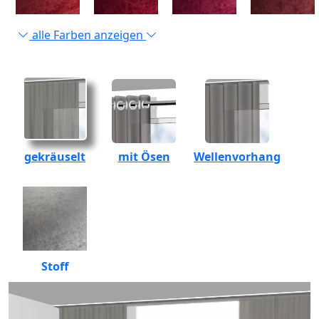
alle Farben anzeigen
gekräuselt
mit Ösen
Wellenvorhang
Stoff