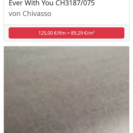
Ever With You CH3187/075
von Chivasso
125,00 €/lfm = 89,29 €/m²