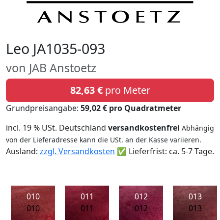
Leo JA1035-093
von JAB Anstoetz
82,63 €
pro Meter
Grundpreisangabe:
59,02 € pro Quadratmeter
incl. 19 % USt. Deutschland
versandkostenfrei
Abhängig
von der Lieferadresse kann die USt. an der Kasse variieren.
Ausland:
zzgl. Versandkosten
✅ Lieferfrist: ca. 5-7 Tage.
010
011
012
013
010
011
012
013