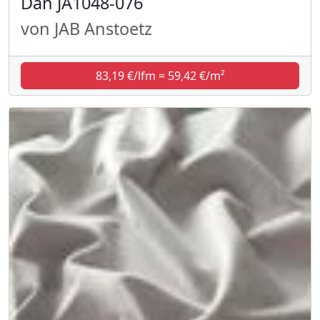
Dan JA1048-076
von JAB Anstoetz
83,19 €/lfm = 59,42 €/m²