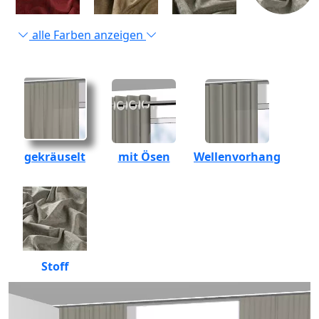
alle Farben anzeigen
gekräuselt
mit Ösen
Wellenvorhang
Stoff