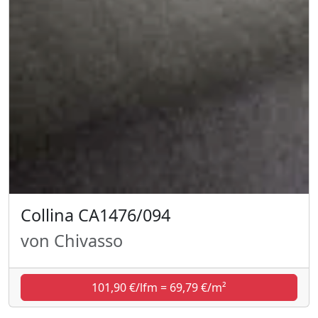
Collina CA1476/094
von Chivasso
101,90 €/lfm = 69,79 €/m²