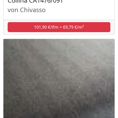
Collina CA1476/091
von Chivasso
101,90 €/lfm = 69,79 €/m²