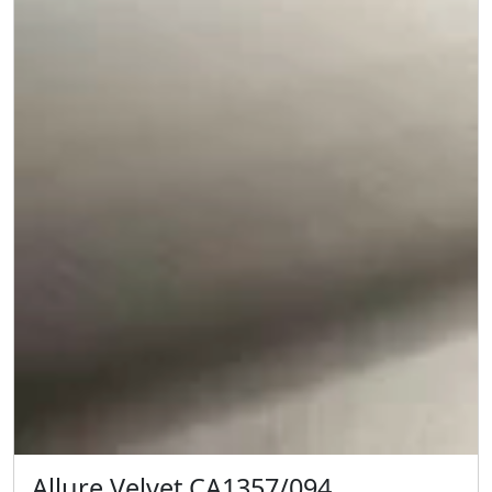
Allure Velvet CA1357/094