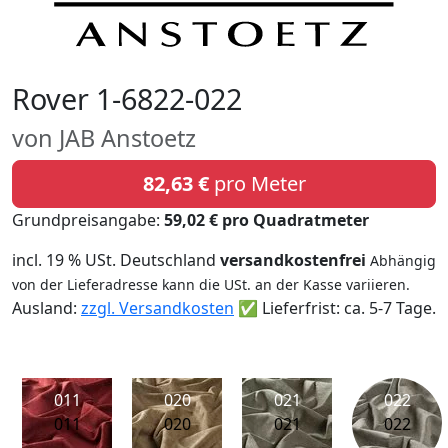
Rover 1-6822-022
von JAB Anstoetz
82,63 €
pro Meter
Grundpreisangabe:
59,02 € pro Quadratmeter
incl. 19 % USt. Deutschland
versandkostenfrei
Abhängig
von der Lieferadresse kann die USt. an der Kasse variieren.
Ausland:
zzgl. Versandkosten
✅ Lieferfrist: ca. 5-7 Tage.
011
020
021
022
011
020
021
022