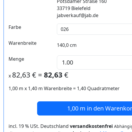
Potsdamer Straße 160
33719 Bielefeld
jabverkauf@jab.de
Farbe
Warenbreite
140,0 cm
Menge
82,63
€ =
82,63
€
x
1,00 m
x
1,40
m Warenbreite =
1,40
Quadratmeter
1,00 m
in den Warenko
incl. 19 % USt. Deutschland
versandkostenfrei
Abhängig