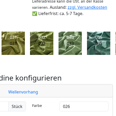
Lieferadresse kann die USt. an der Kasse
Ausland:
zzgl. Versandkosten
variieren.
✅ Lieferfrist: ca. 5-7 Tage.
031
032
033
035
031
032
033
035
ine konfigurieren
Wellenvorhang
Farbe
Stück