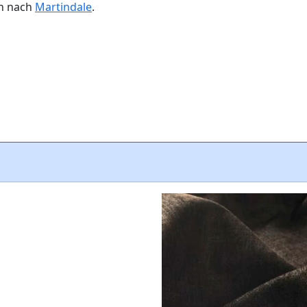
en nach
Martindale
.