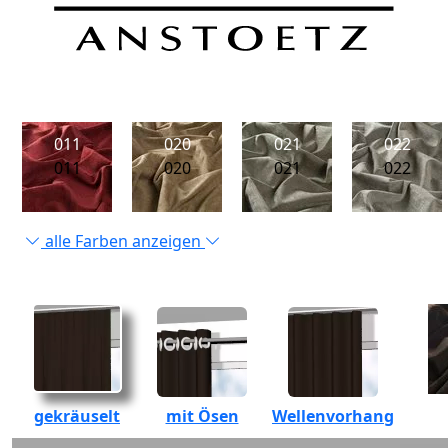
011
020
021
022
011
020
021
022
alle Farben anzeigen
gekräuselt
mit Ösen
Wellenvorhang