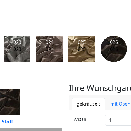
023
024
025
026
023
024
025
026
Ihre Wunschgard
gekräuselt
mit Ösen
Anzahl
Stoff