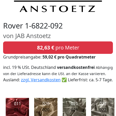
Rover 1-6822-092
von JAB Anstoetz
82,63 €
pro Meter
Grundpreisangabe:
59,02 € pro Quadratmeter
incl. 19 % USt. Deutschland
versandkostenfrei
Abhängig
von der Lieferadresse kann die USt. an der Kasse variieren.
Ausland:
zzgl. Versandkosten
✅ Lieferfrist: ca. 5-7 Tage.
011
020
021
022
011
020
021
022