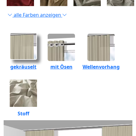
alle Farben anzeigen
gekräuselt
mit Ösen
Wellenvorhang
Stoff