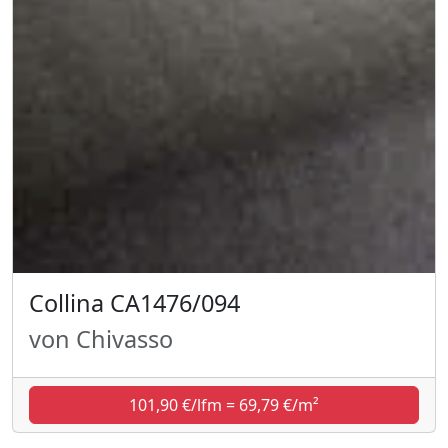
Collina CA1476/094
von Chivasso
101,90 €/lfm = 69,79 €/m²