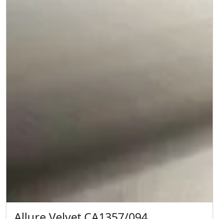
Allure Velvet CA1357/094