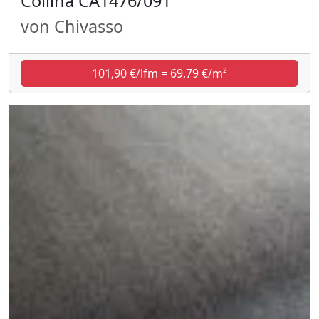
Collina CA1476/091
von Chivasso
101,90 €/lfm = 69,79 €/m²