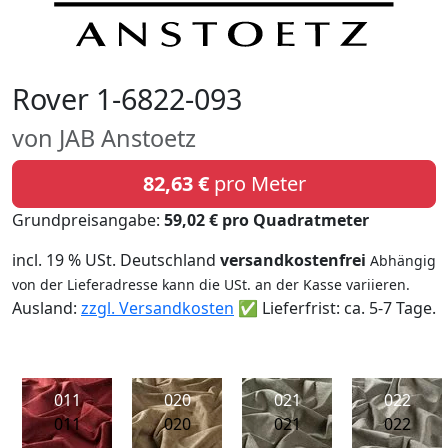
Rover 1-6822-093
von JAB Anstoetz
82,63 €
pro Meter
Grundpreisangabe:
59,02 € pro Quadratmeter
incl. 19 % USt. Deutschland
versandkostenfrei
Abhängig
von der Lieferadresse kann die USt. an der Kasse variieren.
Ausland:
zzgl. Versandkosten
✅ Lieferfrist: ca. 5-7 Tage.
011
020
021
022
011
020
021
022