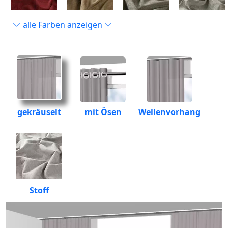
alle Farben anzeigen
gekräuselt
mit Ösen
Wellenvorhang
Stoff