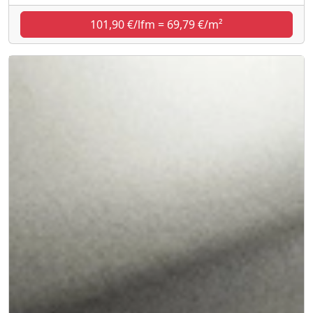
101,90 €/lfm = 69,79 €/m²