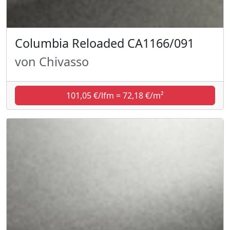
Columbia Reloaded CA1166/091
von Chivasso
101,05 €/lfm = 72,18 €/m²