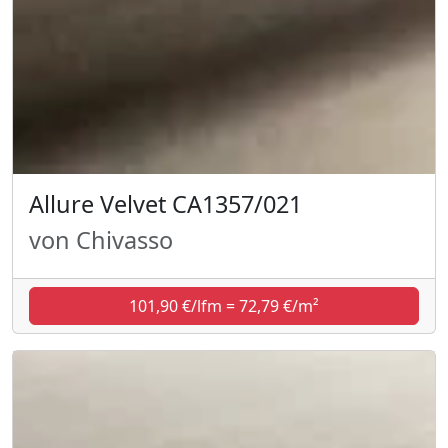
Allure Velvet CA1357/021
von Chivasso
101,90 €/lfm = 72,79 €/m²