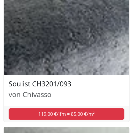
Soulist CH3201/093
von Chivasso
119,00 €/lfm = 85,00 €/m²