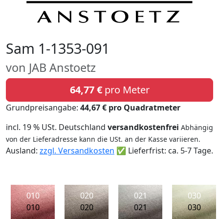
Sam 1-1353-091
von JAB Anstoetz
64,77 €
pro Meter
Grundpreisangabe:
44,67 € pro Quadratmeter
incl. 19 % USt. Deutschland
versandkostenfrei
Abhängig
von der Lieferadresse kann die USt. an der Kasse variieren.
Ausland:
zzgl. Versandkosten
✅ Lieferfrist: ca. 5-7 Tage.
010
020
021
030
010
020
021
030