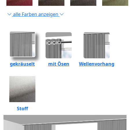
alle Farben anzeigen
gekräuselt
mit Ösen
Wellenvorhang
Stoff