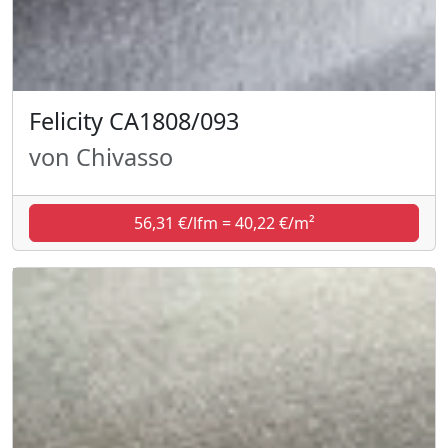
Felicity CA1808/093
von Chivasso
56,31 €/lfm = 40,22 €/m²