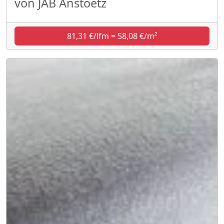
von JAB Anstoetz
81,31 €/lfm = 58,08 €/m²