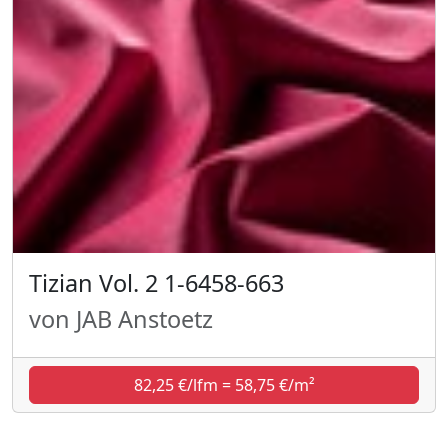
Tizian Vol. 2 1-6458-663
von JAB Anstoetz
82,25 €/lfm = 58,75 €/m²