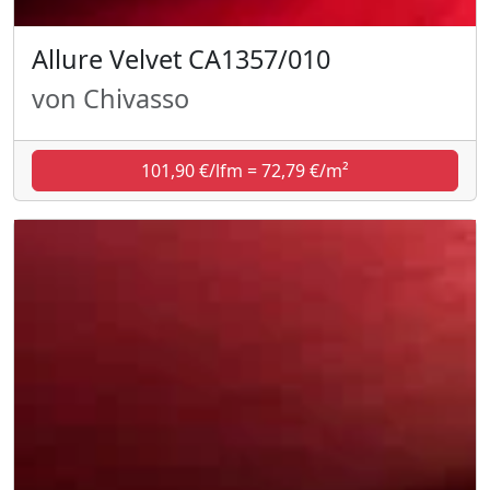
Allure Velvet CA1357/010
von Chivasso
101,90 €/lfm = 72,79 €/m²