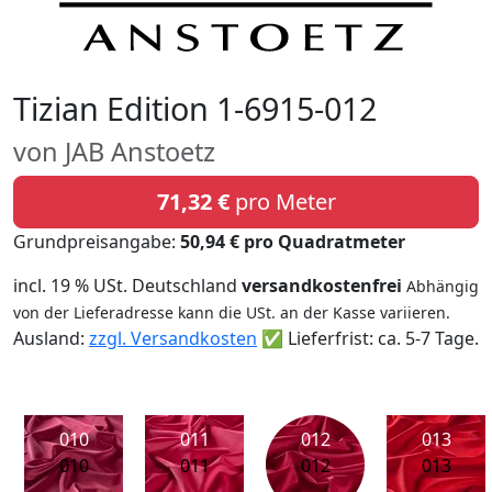
Tizian Edition 1-6915-012
von JAB Anstoetz
71,32 €
pro Meter
Grundpreisangabe:
50,94 € pro Quadratmeter
incl. 19 % USt. Deutschland
versandkostenfrei
Abhängig
von der Lieferadresse kann die USt. an der Kasse variieren.
Ausland:
zzgl. Versandkosten
✅ Lieferfrist: ca. 5-7 Tage.
010
011
012
013
010
011
012
013