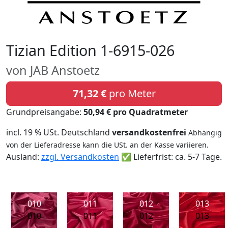
Tizian Edition 1-6915-026
von JAB Anstoetz
71,32 €
pro Meter
Grundpreisangabe:
50,94 € pro Quadratmeter
incl. 19 % USt. Deutschland
versandkostenfrei
Abhängig
von der Lieferadresse kann die USt. an der Kasse variieren.
Ausland:
zzgl. Versandkosten
✅ Lieferfrist: ca. 5-7 Tage.
010
011
012
013
010
011
012
013