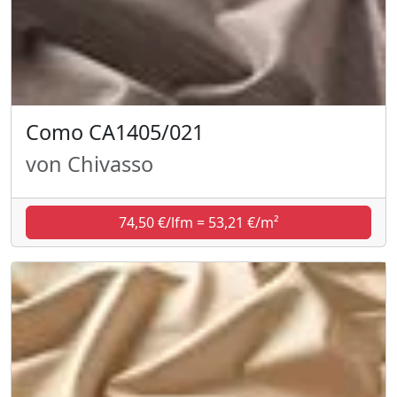
Como CA1405/021
von Chivasso
74,50 €/lfm = 53,21 €/m²