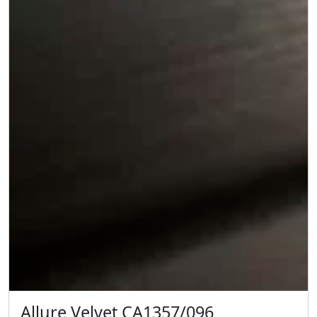
Allure Velvet CA1357/096