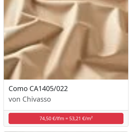
Como CA1405/022
von Chivasso
74,50 €/lfm = 53,21 €/m²