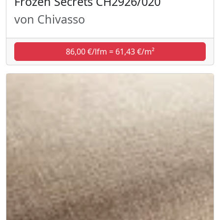
Frozen Secrets CH2926/020
von Chivasso
86,00 €/lfm = 61,43 €/m²