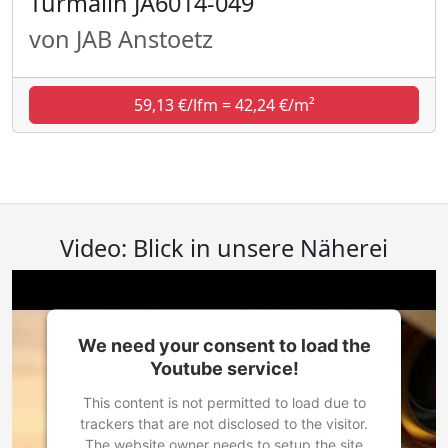
Turmalin JA6014-049
von JAB Anstoetz
59,13 €/lfm = 42,24 €/m²
Video: Blick in unsere Näherei
We need your consent to load the
Youtube service!
This content is not permitted to load due to
trackers that are not disclosed to the visitor.
The website owner needs to setup the site