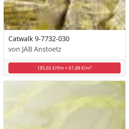
Catwalk 9-7732-030
von JAB Anstoetz
185,65 €/lfm = 61,88 €/m²