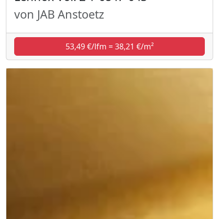
von JAB Anstoetz
53,49 €/lfm = 38,21 €/m²