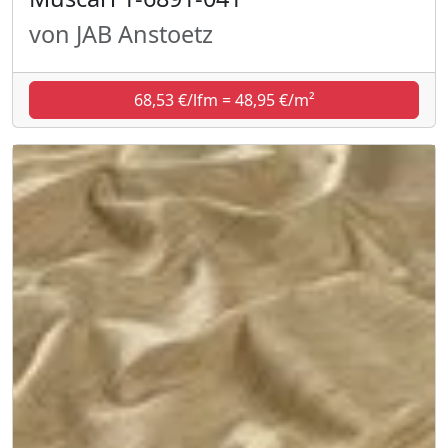
von JAB Anstoetz
68,53 €/lfm = 48,95 €/m²