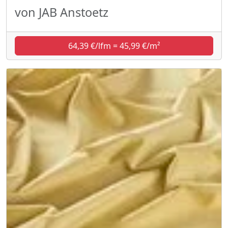
von JAB Anstoetz
64,39 €/lfm = 45,99 €/m²