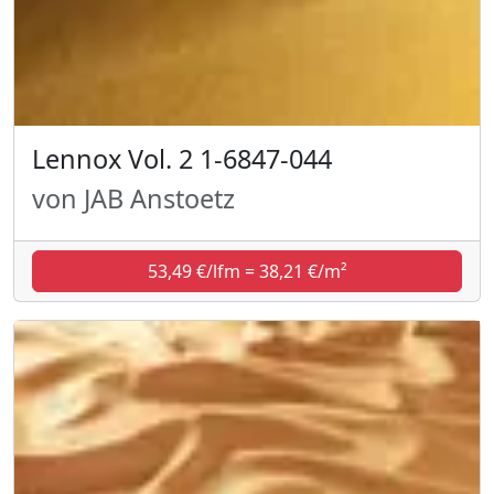
Lennox Vol. 2 1-6847-044
von JAB Anstoetz
53,49 €/lfm = 38,21 €/m²