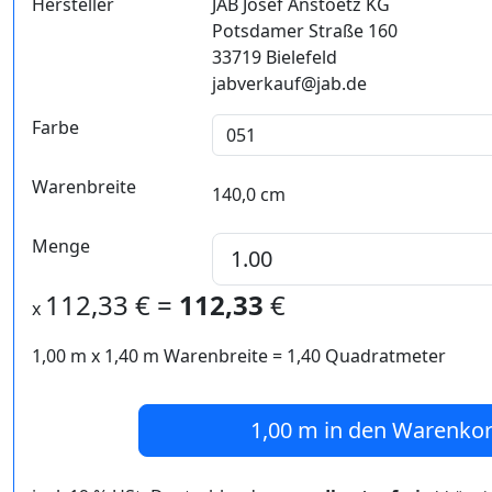
Hersteller
JAB Josef Anstoetz KG
Potsdamer Straße 160
33719 Bielefeld
jabverkauf@jab.de
Farbe
Warenbreite
140,0 cm
Menge
112,33
€ =
112,33
€
x
1,00 m
x
1,40
m Warenbreite =
1,40
Quadratmeter
1,00 m
in den Warenko