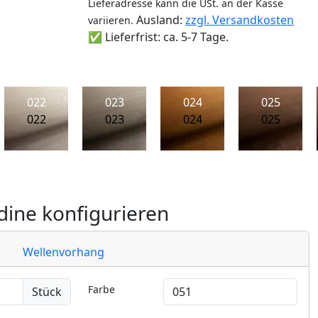
Lieferadresse kann die USt. an der Kasse
Ausland:
zzgl. Versandkosten
variieren.
✅ Lieferfrist: ca. 5-7 Tage.
022
023
024
025
022
023
024
025
ine konfigurieren
Wellenvorhang
Farbe
Stück