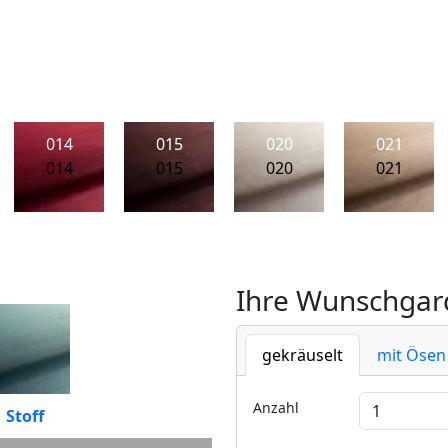
014
015
020
021
014
015
020
021
Ihre Wunschgard
gekräuselt
mit Ösen
Anzahl
Stoff