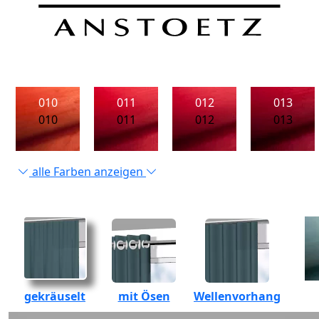
010
011
012
013
010
011
012
013
alle Farben anzeigen
gekräuselt
mit Ösen
Wellenvorhang