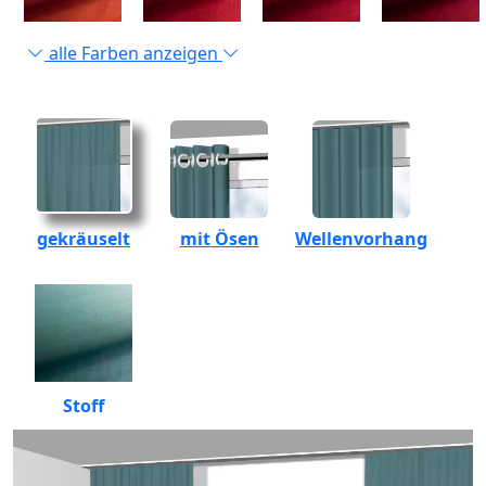
alle Farben anzeigen
gekräuselt
mit Ösen
Wellenvorhang
Stoff