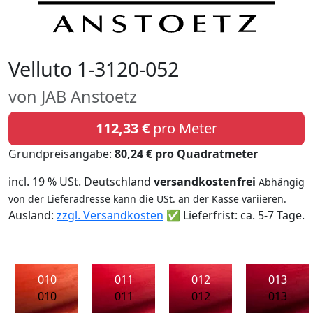
Velluto 1-3120-052
von JAB Anstoetz
112,33 €
pro Meter
Grundpreisangabe:
80,24 € pro Quadratmeter
incl. 19 % USt. Deutschland
versandkostenfrei
Abhängig
von der Lieferadresse kann die USt. an der Kasse variieren.
Ausland:
zzgl. Versandkosten
✅ Lieferfrist: ca. 5-7 Tage.
010
011
012
013
010
011
012
013