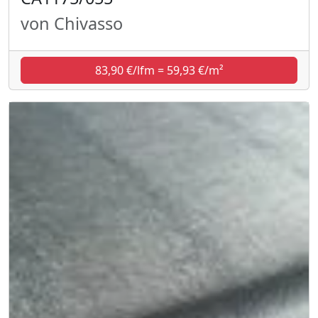
von Chivasso
83,90 €/lfm = 59,93 €/m²