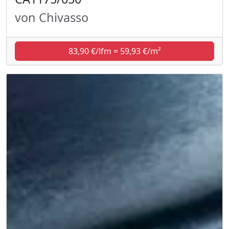
von Chivasso
83,90 €/lfm = 59,93 €/m²