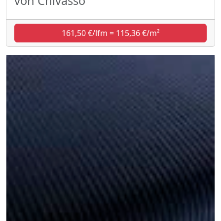
von Chivasso
161,50 €/lfm = 115,36 €/m²