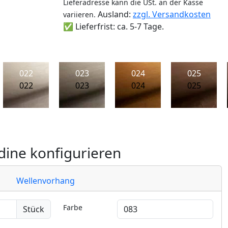
Lieferadresse kann die USt. an der Kasse
Ausland:
zzgl. Versandkosten
variieren.
✅ Lieferfrist: ca. 5-7 Tage.
022
023
024
025
022
023
024
025
ine konfigurieren
Wellenvorhang
Farbe
Stück