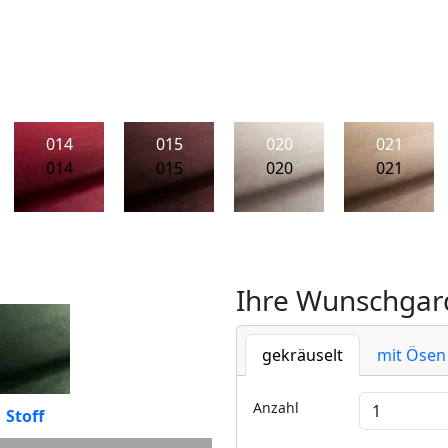
014
015
020
021
014
015
020
021
Ihre Wunschgard
gekräuselt
mit Ösen
Anzahl
Stoff