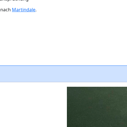
n nach
Martindale
.