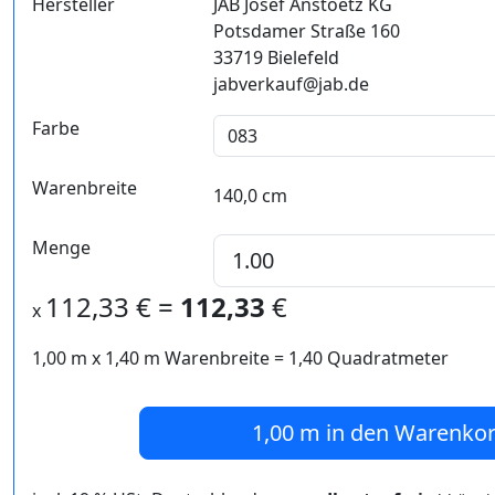
Hersteller
JAB Josef Anstoetz KG
Potsdamer Straße 160
33719 Bielefeld
jabverkauf@jab.de
Farbe
Warenbreite
140,0 cm
Menge
112,33
€ =
112,33
€
x
1,00 m
x
1,40
m Warenbreite =
1,40
Quadratmeter
1,00 m
in den Warenko