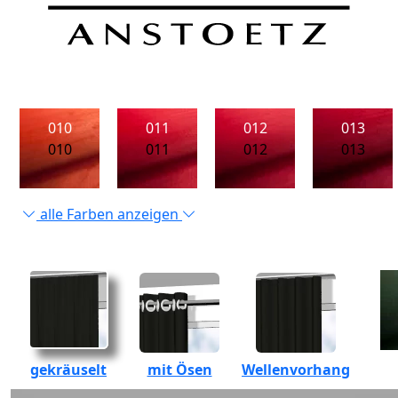
010
011
012
013
010
011
012
013
alle Farben anzeigen
gekräuselt
mit Ösen
Wellenvorhang