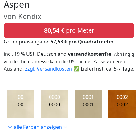
Aspen
von Kendix
80,54 €
pro Meter
Grundpreisangabe:
57,53 € pro Quadratmeter
incl. 19 % USt. Deutschland
versandkostenfrei
Abhängig
von der Lieferadresse kann die USt. an der Kasse variieren.
Ausland:
zzgl. Versandkosten
✅ Lieferfrist: ca. 5-7 Tage.
00
0000
0001
0002
00
0000
0001
0002
alle Farben anzeigen