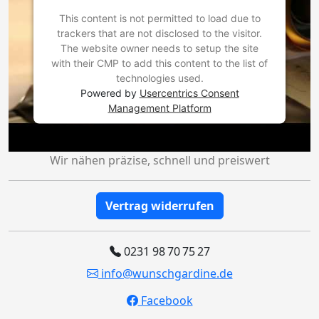
This content is not permitted to load due to
trackers that are not disclosed to the visitor.
The website owner needs to setup the site
with their CMP to add this content to the list of
technologies used.
Powered by
Usercentrics Consent
Management Platform
Wir nähen präzise, schnell und preiswert
Vertrag widerrufen
0231 98 70 75 27
info@wunschgardine.de
Facebook