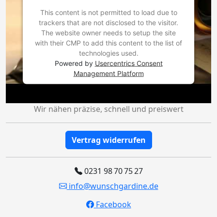
This content is not permitted to load due to
trackers that are not disclosed to the visitor.
The website owner needs to setup the site
with their CMP to add this content to the list of
technologies used.
Powered by
Usercentrics Consent
Management Platform
Wir nähen präzise, schnell und preiswert
Vertrag widerrufen
0231 98 70 75 27
info@wunschgardine.de
Facebook