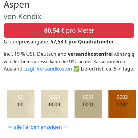
Aspen
von Kendix
80,54 €
pro Meter
Grundpreisangabe:
57,53 € pro Quadratmeter
incl. 19 % USt. Deutschland
versandkostenfrei
Abhängig
von der Lieferadresse kann die USt. an der Kasse variieren.
Ausland:
zzgl. Versandkosten
✅ Lieferfrist: ca. 5-7 Tage.
00
0000
0001
0002
00
0000
0001
0002
alle Farben anzeigen