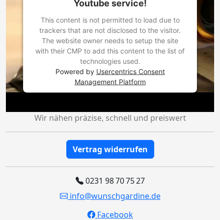
Youtube service!
This content is not permitted to load due to
trackers that are not disclosed to the visitor.
The website owner needs to setup the site
with their CMP to add this content to the list of
technologies used.
Powered by
Usercentrics Consent
Management Platform
Wir nähen präzise, schnell und preiswert
Vertrag widerrufen
0231 98 70 75 27
info@wunschgardine.de
Facebook