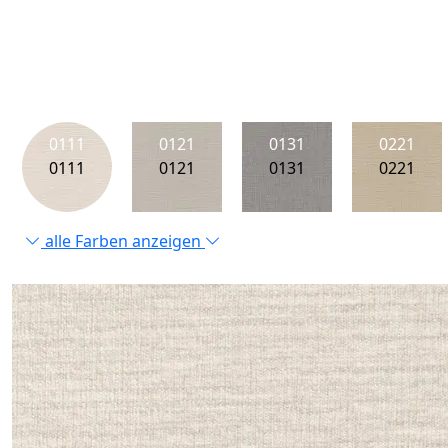
0111
0121
0131
0221
0111
0121
0131
0221
alle Farben anzeigen