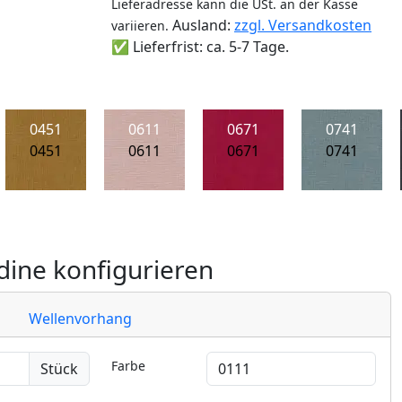
Lieferadresse kann die USt. an der Kasse
Ausland:
zzgl. Versandkosten
variieren.
✅ Lieferfrist: ca. 5-7 Tage.
0451
0611
0671
0741
0451
0611
0671
0741
ine konfigurieren
Wellenvorhang
Farbe
Stück