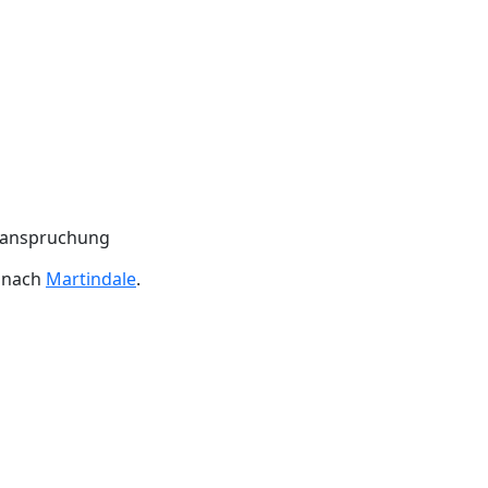
Beanspruchung
n nach
Martindale
.