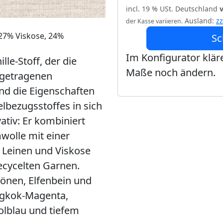
incl. 19 % USt. Deutschland
Ausland:
z
der Kasse variieren.
 27% Viskose, 24%
Sc
Im Konfigurator kläre
lle-Stoff, der die
Maße noch ändern.
 getragenen
nd die Eigenschaften
lbezugsstoffes in sich
vativ: Er kombiniert
wolle mit einer
 Leinen und Viskose
ecycelten Garnen.
tönen, Elfenbein und
angkok-Magenta,
olblau und tiefem