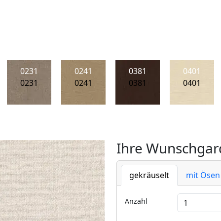
0231
0241
0381
0401
0231
0241
0381
0401
Ihre Wunschgard
gekräuselt
mit Ösen
Anzahl