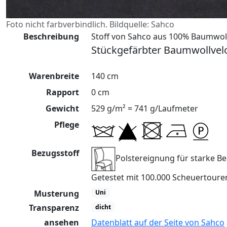
Foto nicht farbverbindlich. Bildquelle: Sahco
Beschreibung
Stoff von Sahco aus 100% Baumwol
Stückgefärbter Baumwollvelo
Warenbreite
140 cm
Rapport
0 cm
Gewicht
529 g/m² = 741 g/Laufmeter
Pflege
Bezugsstoff
Polstereignung für starke 
Getestet mit 100.000 Scheuertour
Musterung
Uni
Transparenz
dicht
ansehen
Datenblatt auf der Seite von Sahco