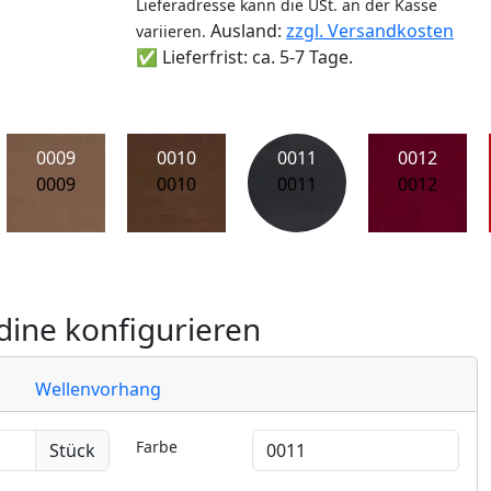
Lieferadresse kann die USt. an der Kasse
Ausland:
zzgl. Versandkosten
variieren.
✅ Lieferfrist: ca. 5-7 Tage.
0009
0010
0011
0012
0009
0010
0011
0012
ine konfigurieren
Wellenvorhang
Farbe
Stück