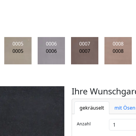
0005
0006
0007
0008
0005
0006
0007
0008
Ihre Wunschgard
gekräuselt
mit Ösen
Anzahl