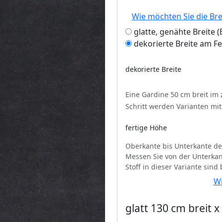
Wie möchten Sie die Br
glatte, genähte Breite
dekorierte Breite am F
dekorierte Breite
Eine Gardine 50 cm breit im
Schritt werden Varianten mi
fertige Höhe
Oberkante bis Unterkante de
Messen Sie von der Unterkan
Stoff in dieser Variante sind
Wi
glatt 130 cm breit 