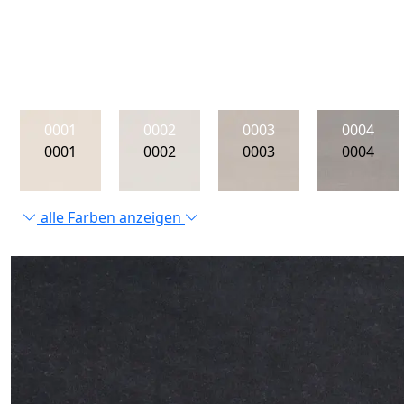
0001
0002
0003
0004
0001
0002
0003
0004
alle Farben anzeigen