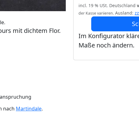
incl. 19 % USt. Deutschland
Ausland:
z
der Kasse variieren.
le.
Sc
urs mit dichtem Flor.
Im Konfigurator kläre
Maße noch ändern.
Beanspruchung
en nach
Martindale
.