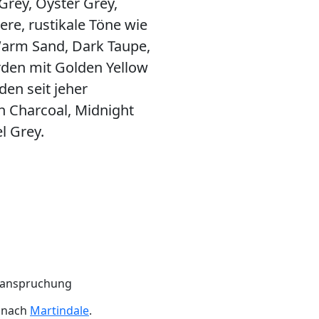
 Grey, Oyster Grey,
re, rustikale Töne wie
Warm Sand, Dark Taupe,
den mit Golden Yellow
den seit jeher
n Charcoal, Midnight
l Grey.
Beanspruchung
n nach
Martindale
.