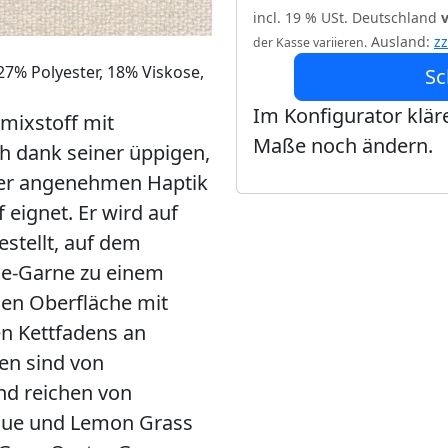
incl. 19 % USt. Deutschland
Ausland:
z
der Kasse variieren.
27% Polyester, 18% Viskose,
Sc
Im Konfigurator kläre
émixstoff mit
Maße noch ändern.
h dank seiner üppigen,
ner angenehmen Haptik
 eignet. Er wird auf
stellt, auf dem
le-Garne zu einem
en Oberfläche mit
n Kettfadens an
ben sind von
nd reichen von
Blue und Lemon Grass