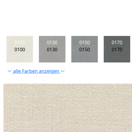
0100
0130
0150
0170
0100
0130
0150
0170
alle Farben anzeigen