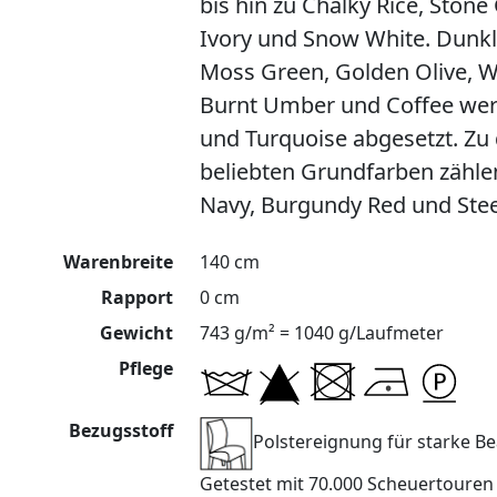
bis hin zu Chalky Rice, Stone
Ivory und Snow White. Dunkle
Moss Green, Golden Olive, 
Burnt Umber und Coffee wer
und Turquoise abgesetzt. Zu 
beliebten Grundfarben zähle
Navy, Burgundy Red und Stee
Warenbreite
140 cm
Rapport
0 cm
Gewicht
743 g/m² = 1040 g/Laufmeter
Pflege
Bezugsstoff
Polstereignung für starke 
Getestet mit 70.000 Scheuertoure