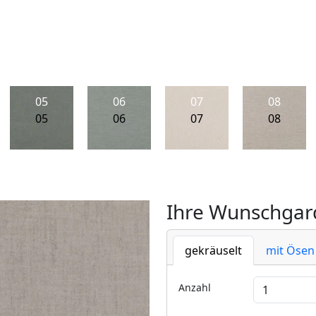
05
06
07
08
05
06
07
08
Ihre Wunschgard
gekräuselt
mit Ösen
Anzahl