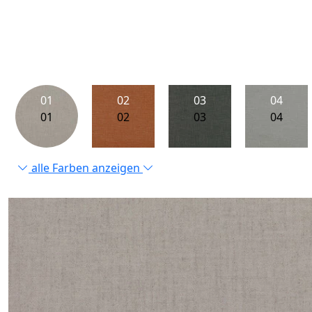
01
02
03
04
01
02
03
04
alle Farben anzeigen