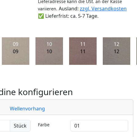
Lieferadresse kann die USt. an der Kasse
Ausland:
zzgl. Versandkosten
variieren.
✅ Lieferfrist: ca. 5-7 Tage.
09
10
11
12
09
10
11
12
ine konfigurieren
Wellenvorhang
Farbe
Stück