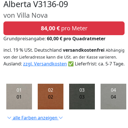
Alberta V3136-09
von Villa Nova
84,00 €
pro Meter
Grundpreisangabe:
60,00 € pro Quadratmeter
incl. 19 % USt. Deutschland
versandkostenfrei
Abhängig
von der Lieferadresse kann die USt. an der Kasse variieren.
Ausland:
zzgl. Versandkosten
✅ Lieferfrist: ca. 5-7 Tage.
01
02
03
04
01
02
03
04
alle Farben anzeigen