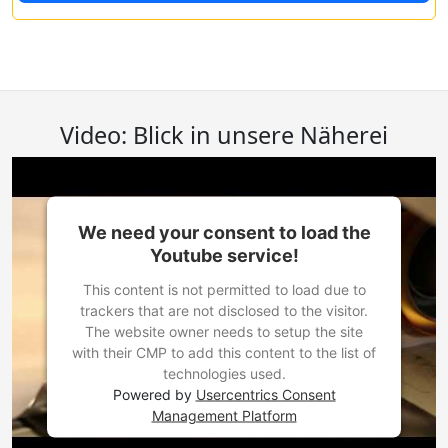
Video: Blick in unsere Näherei
We need your consent to load the
Youtube service!
This content is not permitted to load due to
trackers that are not disclosed to the visitor.
The website owner needs to setup the site
with their CMP to add this content to the list of
technologies used.
Powered by
Usercentrics Consent
Management Platform