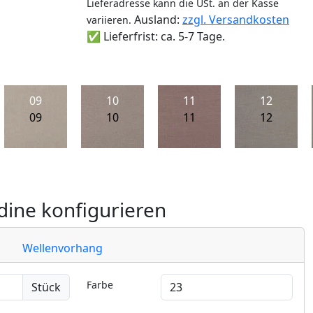
Lieferadresse kann die USt. an der Kasse
Ausland:
zzgl. Versandkosten
variieren.
✅ Lieferfrist: ca. 5-7 Tage.
09
10
11
12
09
10
11
12
ine konfigurieren
Wellenvorhang
Farbe
Stück