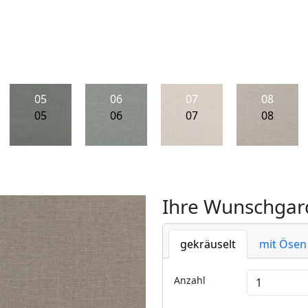
05
06
07
08
05
06
07
08
Ihre Wunschgard
gekräuselt
mit Ösen
Anzahl