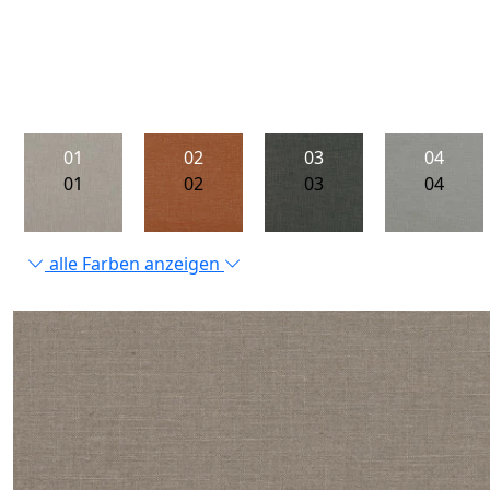
01
02
03
04
01
02
03
04
alle Farben anzeigen