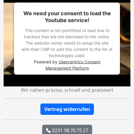
We need your consent to load the
Youtube service!
This content is not permitted to load due to
trackers that are not disclosed to the visitor.
The website owner needs to setup the site
with their CMP to add this content to the list of
technologies used.
Powered by
Usercentrics Consent
Management Platform
Wir nähen präzise, schnell und preiswert
Vertrag widerrufen
0231 98 70 75 27