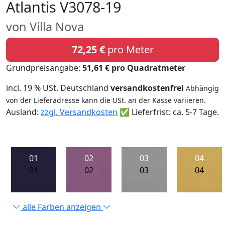
Atlantis V3078-19
von Villa Nova
72,25 €
pro Meter
Grundpreisangabe:
51,61 € pro Quadratmeter
incl. 19 % USt. Deutschland
versandkostenfrei
Abhängig
von der Lieferadresse kann die USt. an der Kasse variieren.
Ausland:
zzgl. Versandkosten
✅ Lieferfrist: ca. 5-7 Tage.
01
02
03
04
01
02
03
04
alle Farben anzeigen