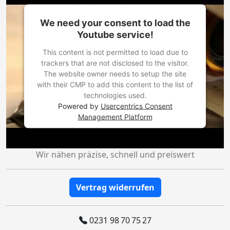
We need your consent to load the
Youtube service!
This content is not permitted to load due to
trackers that are not disclosed to the visitor.
The website owner needs to setup the site
with their CMP to add this content to the list of
technologies used.
Powered by
Usercentrics Consent
Management Platform
Wir nähen präzise, schnell und preiswert
Vertrag widerrufen
0231 98 70 75 27