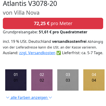
Atlantis V3078-20
von Villa Nova
72,25 €
pro Meter
Grundpreisangabe:
51,61 € pro Quadratmeter
incl. 19 % USt. Deutschland
versandkostenfrei
Abhängig
von der Lieferadresse kann die USt. an der Kasse variieren.
Ausland:
zzgl. Versandkosten
✅ Lieferfrist: ca. 5-7 Tage.
01
02
03
04
01
02
03
04
alle Farben anzeigen