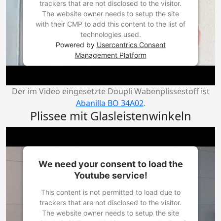
trackers that are not disclosed to the visitor.
The website owner needs to setup the site
with their CMP to add this content to the list of
technologies used.
Powered by
Usercentrics Consent
Management Platform
Der im Video eingesetzte Doupli Wabenplissestoff ist
Abanilla BO 34A02
.
Plissee mit Glasleistenwinkeln
We need your consent to load the
Youtube service!
This content is not permitted to load due to
trackers that are not disclosed to the visitor.
The website owner needs to setup the site