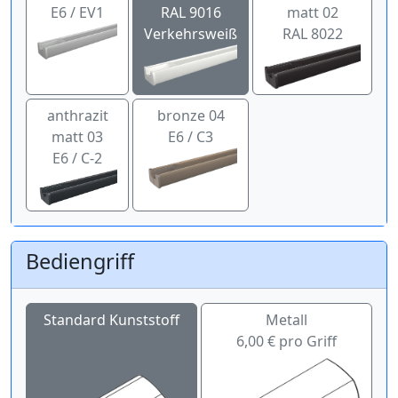
E6 / EV1
RAL 9016
matt 02
Verkehrsweiß
RAL 8022
anthrazit
bronze 04
matt 03
E6 / C3
E6 / C-2
Bediengriff
Standard Kunststoff
Metall
6,00 € pro Griff