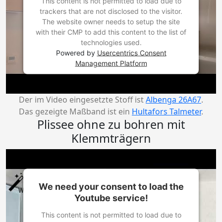
This content is not permitted to load due to
trackers that are not disclosed to the visitor.
The website owner needs to setup the site
with their CMP to add this content to the list of
technologies used.
Powered by
Usercentrics Consent
Management Platform
Der im Video eingesetzte Stoff ist
Albenga 26A67
.
Das gezeigte Maßband ist ein
Hultafors Talmeter
.
Plissee ohne zu bohren mit
Klemmträgern
We need your consent to load the
Youtube service!
This content is not permitted to load due to