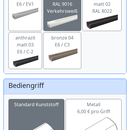
E6 / EV1
RAL 9016
matt 02
Verkehrsweiß
RAL 8022
anthrazit
bronze 04
matt 03
E6 / C3
E6 / C-2
Bediengriff
Standard Kunststoff
Metall
6,00 € pro Griff