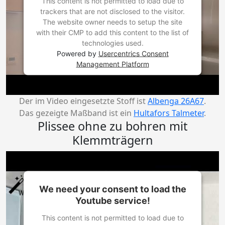
This content is not permitted to load due to
trackers that are not disclosed to the visitor.
The website owner needs to setup the site
with their CMP to add this content to the list of
technologies used.
Powered by
Usercentrics Consent
Management Platform
Der im Video eingesetzte Stoff ist
Albenga 26A67
.
Das gezeigte Maßband ist ein
Hultafors Talmeter
.
Plissee ohne zu bohren mit
Klemmträgern
We need your consent to load the
Youtube service!
This content is not permitted to load due to