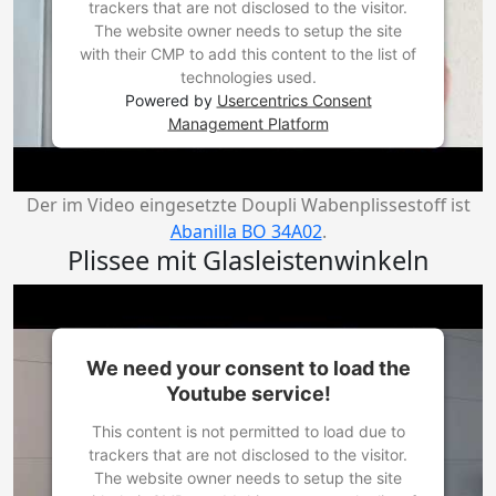
trackers that are not disclosed to the visitor.
The website owner needs to setup the site
with their CMP to add this content to the list of
technologies used.
Powered by
Usercentrics Consent
Management Platform
Der im Video eingesetzte Doupli Wabenplissestoff ist
Abanilla BO 34A02
.
Plissee mit Glasleistenwinkeln
We need your consent to load the
Youtube service!
This content is not permitted to load due to
trackers that are not disclosed to the visitor.
The website owner needs to setup the site